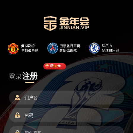
送
18
元
注册
登录